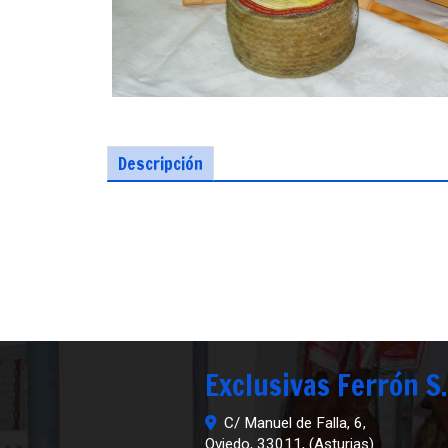
Descripción
Exclusivas Ferrón S.
C/ Manuel de Falla, 6,
Oviedo
,
33011
,
(Asturias)