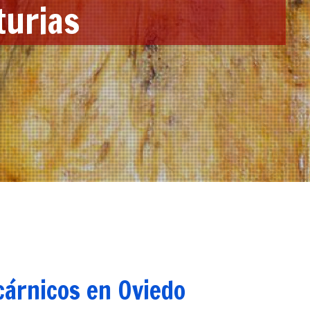
turias
ctos cárnicos
cárnicos en Oviedo