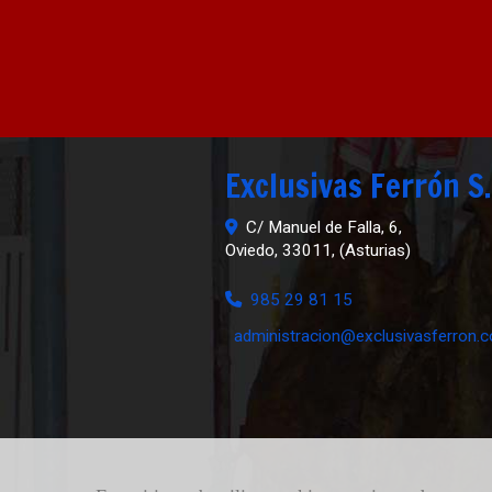
Exclusivas Ferrón S.
C/ Manuel de Falla, 6,
Oviedo
,
33011
,
(Asturias)
985 29 81 15
administracion
exclusivasferron.