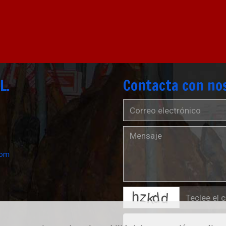
L.
Contacta con no
com
captcha
Condiciones legales