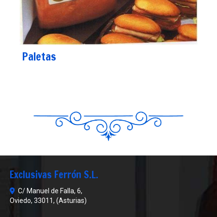
Paletas
Exclusivas Ferrón S.L.
C/ Manuel de Falla, 6,
Oviedo
,
33011
,
(Asturias)