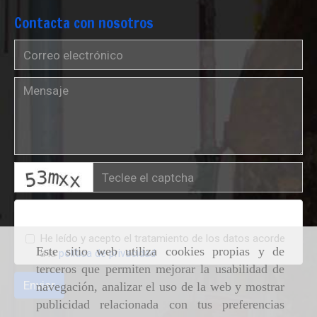
Contacta con nosotros
captcha
Condiciones legales
He leído y acepto el tratamiento de los datos acorde
Este sitio web utiliza cookies propias y de
a la
política de privacidad
terceros que permiten mejorar la usabilidad de
Enviar
navegación, analizar el uso de la web y mostrar
publicidad relacionada con tus preferencias