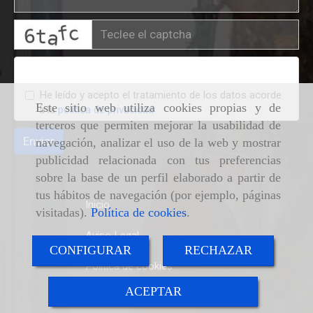
captcha
Condiciones legales
He leído y acepto el tratamiento de los datos acorde
Este sitio web utiliza cookies propias y de
a la
política de privacidad
terceros que permiten mejorar la usabilidad de
Enviar
navegación, analizar el uso de la web y mostrar
publicidad relacionada con tus preferencias
sobre la base de un perfil elaborado a partir de
tus hábitos de navegación (por ejemplo, páginas
Inicio
visitadas).
Política de cookies
.
Aviso Legal
CONFIGURAR
RECHAZAR
Política de cookies
ACEPTAR
Política de Privacidad