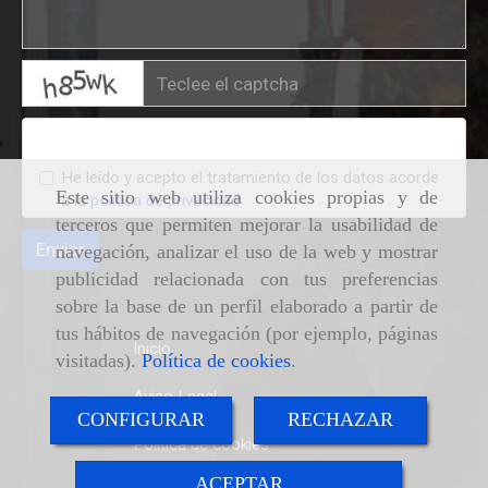
captcha
Condiciones legales
He leído y acepto el tratamiento de los datos acorde
Este sitio web utiliza cookies propias y de
a la
política de privacidad
terceros que permiten mejorar la usabilidad de
Enviar
navegación, analizar el uso de la web y mostrar
publicidad relacionada con tus preferencias
sobre la base de un perfil elaborado a partir de
tus hábitos de navegación (por ejemplo, páginas
Inicio
visitadas).
Política de cookies
.
Aviso Legal
CONFIGURAR
RECHAZAR
Política de cookies
ACEPTAR