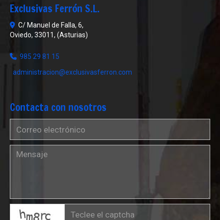
Exclusivas Ferrón S.L.
C/ Manuel de Falla, 6,
Oviedo
,
33011
,
(Asturias)
985 29 81 15
administracion
exclusivasferron.com
Contacta con nosotros
captcha